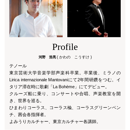
Profile
( かわの こうすけ )
河野 浩亮
テノール
東京芸術大学音楽学部声楽科卒業。卒業後、ミラノの
Lirica internazionale Mantovaniにて2年間研鑽をつむ。イ
タリア滞在時に歌劇「La Bohème」にてデビュー。
クルーズ船に乗り、コンサートや合唱、声楽教室を開
き、世界を巡る。
ひまわりコーラス、コーラス楡、コーラスグリーンベン
チ、茜会各指揮者。
よみうりカルチャー、東京カルチャー各講師。