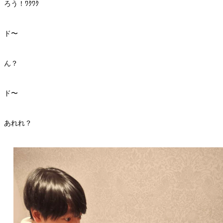
ろう！ﾜｸﾜｸ
ド〜
ん？
ド〜
あれれ？